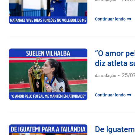
-
25/0
da redação
Continuar lendo
“O amor pe
diz atleta 
-
25/0
da redação
Continuar lendo
De Iguatemi