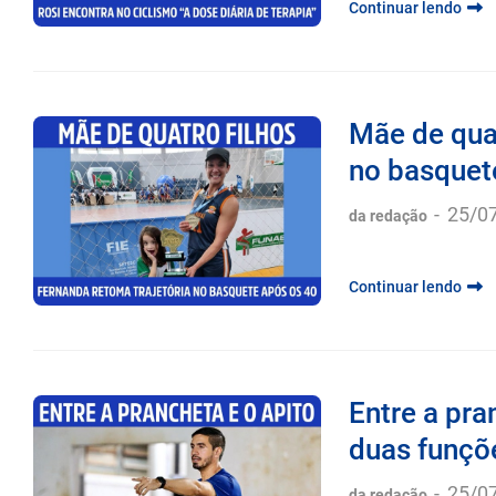
Continuar lendo
Mãe de quat
no basquete
-
25/0
da redação
Continuar lendo
Entre a pra
duas funçõe