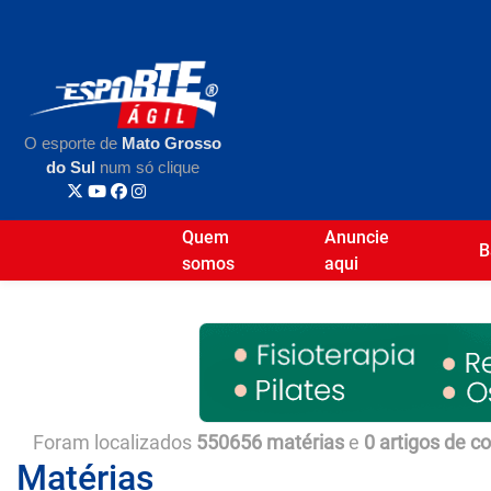
O esporte de
Mato Grosso
do Sul
num só clique
Quem
Anuncie
B
somos
aqui
Foram localizados
550656 matérias
e
0 artigos de c
Matérias