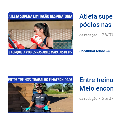
Atleta supe
pódios nas 
-
26/0
da redação
Continuar lendo
Entre trein
Melo encont
-
25/0
da redação