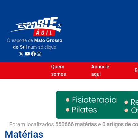
O esporte de
Mato Grosso
do Sul
num só clique
Quem
Anuncie
B
somos
aqui
Foram localizados
550666 matérias
e
0 artigos de c
Matérias