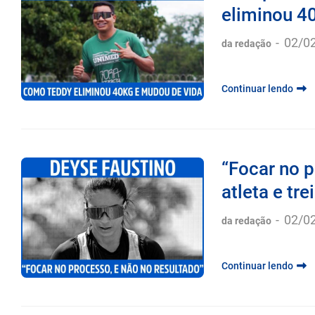
eliminou 40
-
02/0
da redação
Continuar lendo
“Focar no p
atleta e tre
-
02/0
da redação
Continuar lendo