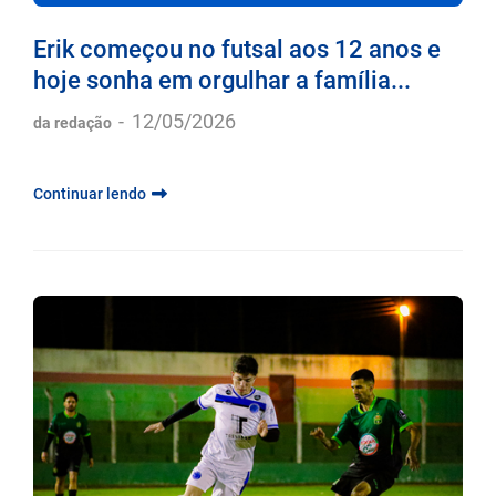
Erik começou no futsal aos 12 anos e
hoje sonha em orgulhar a família...
-
12/05/2026
da redação
Continuar lendo