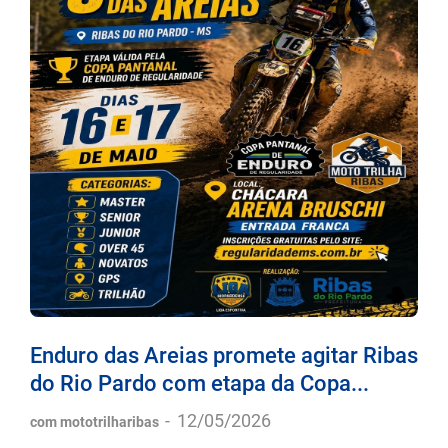
Enduro das Areias promete agitar Ribas
do Rio Pardo com etapa da Copa...
-
12/05/2026
com mototrilharibas