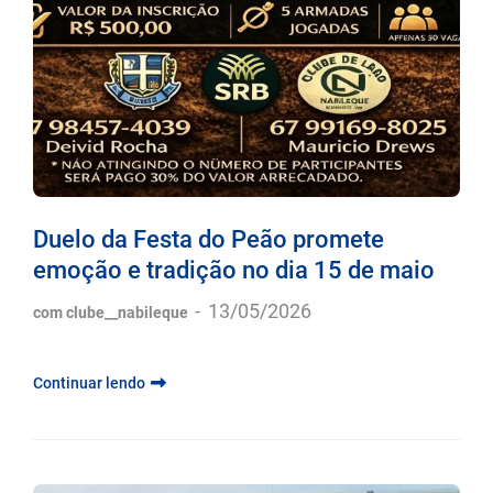
Duelo da Festa do Peão promete
emoção e tradição no dia 15 de maio
-
13/05/2026
com clube__nabileque
Continuar lendo