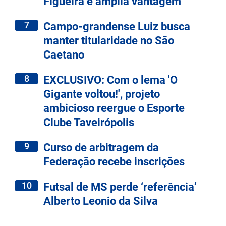
Figueira e amplia vantagem
7
Campo-grandense Luiz busca
manter titularidade no São
Caetano
8
EXCLUSIVO: Com o lema 'O
Gigante voltou!', projeto
ambicioso reergue o Esporte
Clube Taveirópolis
9
Curso de arbitragem da
Federação recebe inscrições
10
Futsal de MS perde ‘referência’
Alberto Leonio da Silva