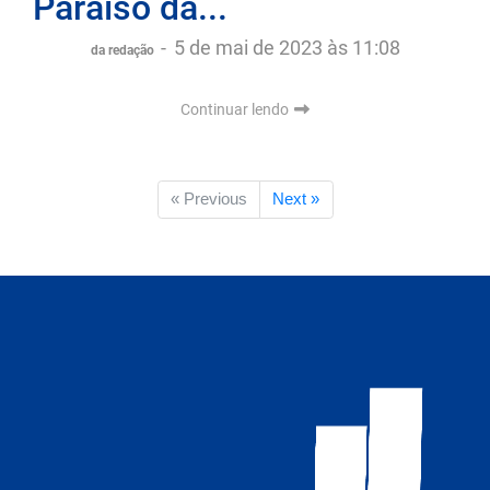
Paraíso da...
-
5 de mai de 2023 às 11:08
da redação
Continuar lendo
« Previous
Next »