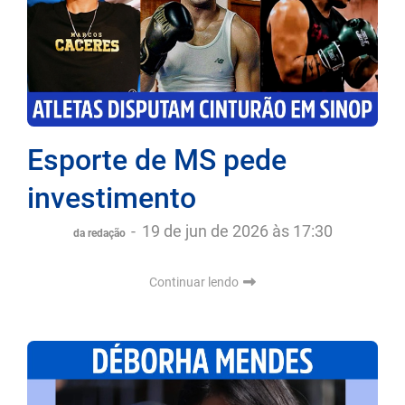
Esporte de MS pede
investimento
-
19 de jun de 2026 às 17:30
da redação
Continuar lendo