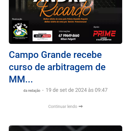
Campo Grande recebe
curso de arbitragem de
MM...
-
19 de set de 2024 às 09:47
da redação
Continuar lendo