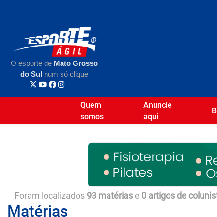
O esporte de
Mato Grosso
do Sul
num só clique
Quem
Anuncie
B
somos
aqui
Foram localizados
93 matérias
e
0 artigos de colunis
Matérias