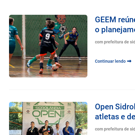
GEEM reúne
o planejame
com prefeitura de si
Continuar lendo
Open Sidro
atletas e d
com prefeitura de si