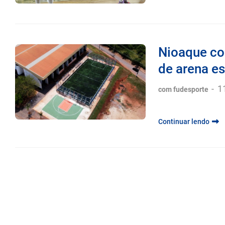
Nioaque c
de arena e
-
1
com fudesporte
Continuar lendo