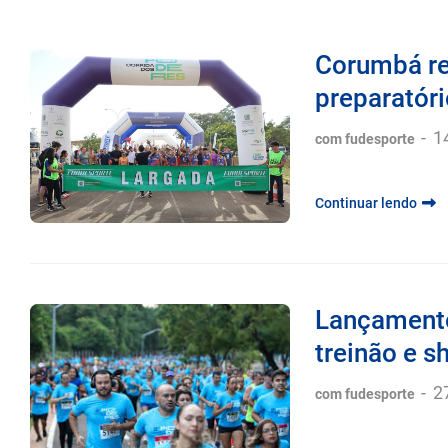
Corumbá re
preparatóri
-
1
com fudesporte
Continuar lendo
Lançamento
treinão e s
-
2
com fudesporte