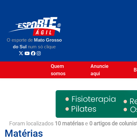
O esporte de
Mato Grosso
do Sul
num só clique
Quem
Anuncie
B
somos
aqui
Foram localizados
10 matérias
e
0 artigos de colunis
Matérias