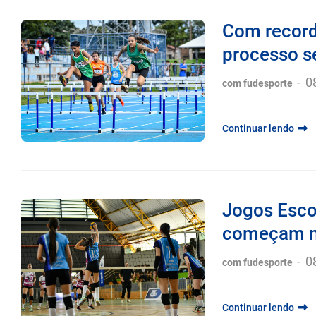
Com record
processo se
-
0
com fudesporte
Continuar lendo
Jogos Esco
começam n
-
0
com fudesporte
Continuar lendo