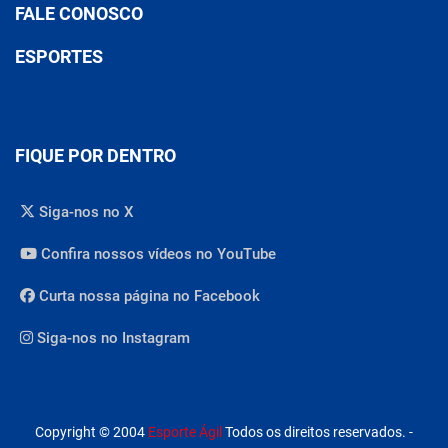
FALE CONOSCO
ESPORTES
FIQUE POR DENTRO
Siga-nos no X
Confira nossos vídeos no YouTube
Curta nossa página no Facebook
Siga-nos no Instagram
Copyright © 2004
Esporte Ágil
Todos os direitos reservados. -