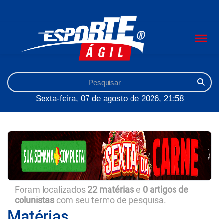
Sexta-feira, 07 de agosto de 2026, 21:58
Foram localizados
22 matérias
e
0 artigos de
colunistas
com seu termo de pesquisa.
Matérias