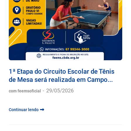
1ª Etapa do Circuito Escolar de Tênis
de Mesa será realizada em Campo...
-
29/05/2026
com feemsoficial
Continuar lendo