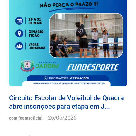
Circuito Escolar de Voleibol de Quadra
abre inscrições para etapa em J...
-
26/05/2026
com feemsoficial