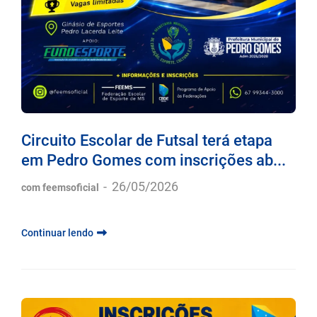
Circuito Escolar de Futsal terá etapa
em Pedro Gomes com inscrições ab...
-
26/05/2026
com feemsoficial
Continuar lendo