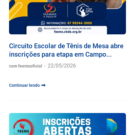
Circuito Escolar de Tênis de Mesa abre
inscrições para etapa em Campo...
-
22/05/2026
com feemsoficial
Continuar lendo