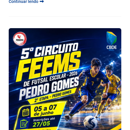
Continuar lendo