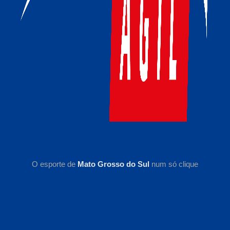
O esporte de
Mato Grosso do Sul
num só clique