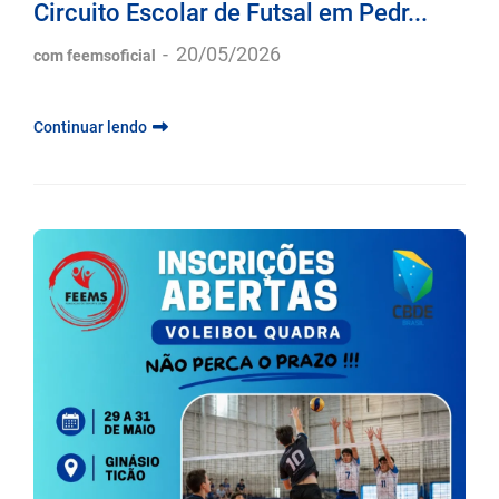
Circuito Escolar de Futsal em Pedr...
-
20/05/2026
com feemsoficial
Continuar lendo