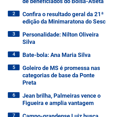
de beneficiados do Bolsa-Atleta
2
Confira o resultado geral da 21ª
edição da Minimaratona do Sesc
3
Personalidade: Nilton Oliveira
Silva
4
Bate-bola: Ana Maria Silva
5
Goleiro de MS é promessa nas
categorias de base da Ponte
Preta
6
Jean brilha, Palmeiras vence o
Figueira e amplia vantagem
7
Campo-grandense Luiz busca