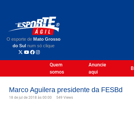
O esporte de
Mato Grosso
do Sul
num só clique
Quem
Anuncie
B
somos
aqui
Marco Aguilera presidente da FESBd
18 de jul de 2018 às 00:00
549 Views