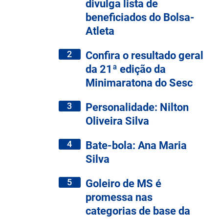
divulga lista de
beneficiados do Bolsa-
Atleta
2
Confira o resultado geral
da 21ª edição da
Minimaratona do Sesc
3
Personalidade: Nilton
Oliveira Silva
4
Bate-bola: Ana Maria
Silva
5
Goleiro de MS é
promessa nas
categorias de base da