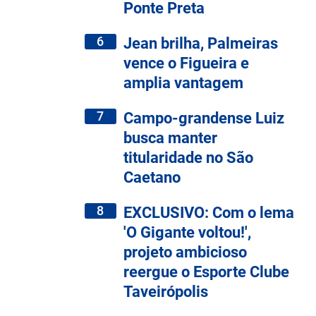
Ponte Preta
6
Jean brilha, Palmeiras
vence o Figueira e
amplia vantagem
7
Campo-grandense Luiz
busca manter
titularidade no São
Caetano
8
EXCLUSIVO: Com o lema
'O Gigante voltou!',
projeto ambicioso
reergue o Esporte Clube
Taveirópolis