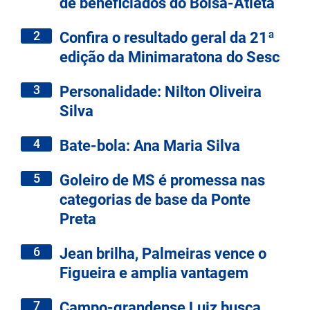
de beneficiados do Bolsa-Atleta
2
Confira o resultado geral da 21ª
edição da Minimaratona do Sesc
3
Personalidade: Nilton Oliveira
Silva
4
Bate-bola: Ana Maria Silva
5
Goleiro de MS é promessa nas
categorias de base da Ponte
Preta
6
Jean brilha, Palmeiras vence o
Figueira e amplia vantagem
7
Campo-grandense Luiz busca