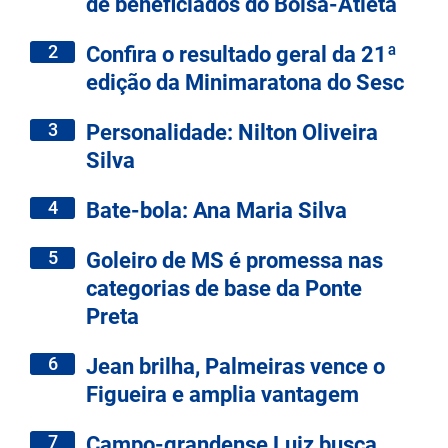
de beneficiados do Bolsa-Atleta
2
Confira o resultado geral da 21ª
edição da Minimaratona do Sesc
3
Personalidade: Nilton Oliveira
Silva
4
Bate-bola: Ana Maria Silva
5
Goleiro de MS é promessa nas
categorias de base da Ponte
Preta
6
Jean brilha, Palmeiras vence o
Figueira e amplia vantagem
7
Campo-grandense Luiz busca