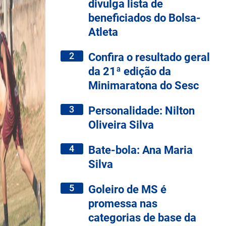
divulga lista de
beneficiados do Bolsa-
Atleta
2
Confira o resultado geral
da 21ª edição da
Minimaratona do Sesc
3
Personalidade: Nilton
Oliveira Silva
4
Bate-bola: Ana Maria
Silva
5
Goleiro de MS é
promessa nas
categorias de base da