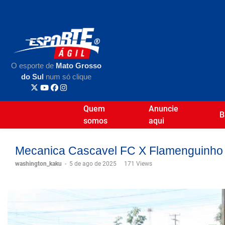
O esporte de
Mato Grosso
do Sul
num só clique
Quem
Anuncie
B
somos
aqui
Mecanica Cascavel FC X Flamenguinho 
washington_kaku
-
5 de ago de 2025
171 Views