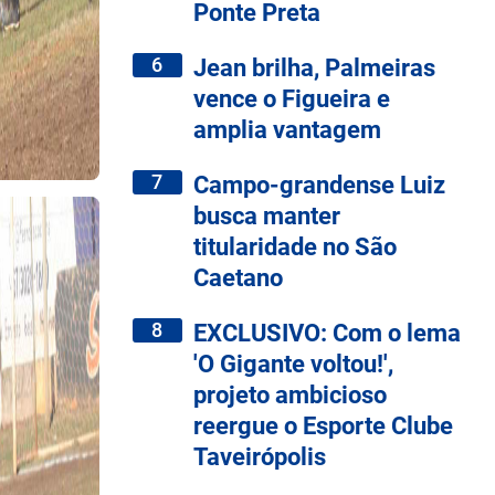
Ponte Preta
6
Jean brilha, Palmeiras
vence o Figueira e
amplia vantagem
7
Campo-grandense Luiz
busca manter
titularidade no São
Caetano
8
EXCLUSIVO: Com o lema
'O Gigante voltou!',
projeto ambicioso
reergue o Esporte Clube
Taveirópolis