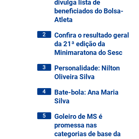
divulga lista de
beneficiados do Bolsa-
Atleta
2
Confira o resultado geral
da 21ª edição da
Minimaratona do Sesc
3
Personalidade: Nilton
Oliveira Silva
4
Bate-bola: Ana Maria
Silva
5
Goleiro de MS é
promessa nas
categorias de base da