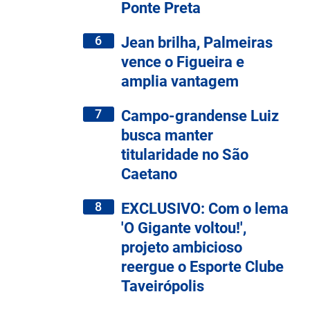
Ponte Preta
6
Jean brilha, Palmeiras
vence o Figueira e
amplia vantagem
7
Campo-grandense Luiz
busca manter
titularidade no São
Caetano
8
EXCLUSIVO: Com o lema
'O Gigante voltou!',
projeto ambicioso
reergue o Esporte Clube
Taveirópolis