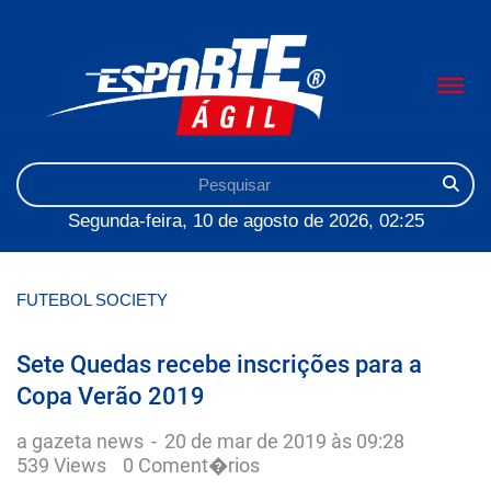
Segunda-feira, 10 de agosto de 2026, 02:25
FUTEBOL SOCIETY
Sete Quedas recebe inscrições para a
Copa Verão 2019
a gazeta news
-
20 de mar de 2019 às 09:28
539 Views
0 Coment�rios