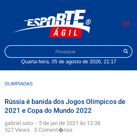
Quarta-feira, 05 de agosto de 2026, 21:17
OLIMPÍADAS
Rússia é banida dos Jogos Olímpicos de
2021 e Copa do Mundo 2022
gabriel sato
-
5 de jan de 2021 às 13:38
527 Views
0 Coment�rios