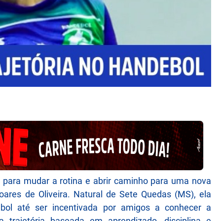
te para mudar a rotina e abrir caminho para uma nova
oares de Oliveira. Natural de Sete Quedas (MS), ela
bol até ser incentivada por amigos a conhecer a
 trajetória baseada em aprendizado, disciplina e