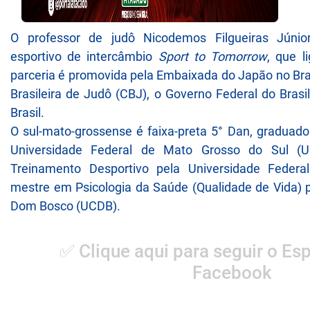
O professor de judô Nicodemos Filgueiras Júnio
esportivo de intercâmbio
Sport to Tomorrow
, que l
parceria é promovida pela Embaixada do Japão no Bras
Brasileira de Judô (CBJ), o Governo Federal do Brasi
Brasil.
O sul-mato-grossense é faixa-preta 5° Dan, graduad
Universidade Federal de Mato Grosso do Sul (
Treinamento Desportivo pela Universidade Feder
mestre em Psicologia da Saúde (Qualidade de Vida) p
Dom Bosco (UCDB).
✅ Clique aqui para seguir o Esp
Facebook