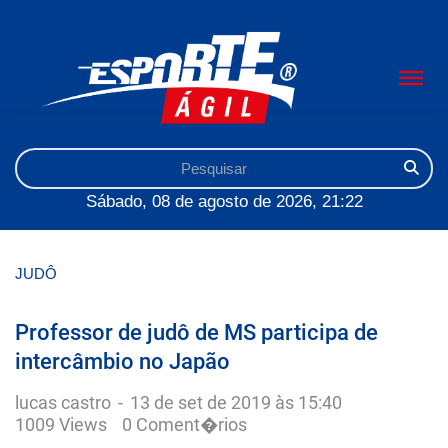
Sábado, 08 de agosto de 2026, 21:22
JUDÔ
Professor de judô de MS participa de
intercâmbio no Japão
lucas castro
-
13 de set de 2019 às 15:40
1009 Views
0 Coment�rios