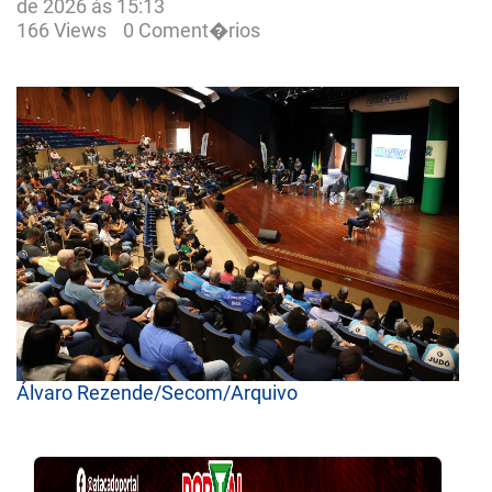
de 2026 às 15:13
166 Views
0 Coment�rios
Álvaro Rezende/Secom/Arquivo