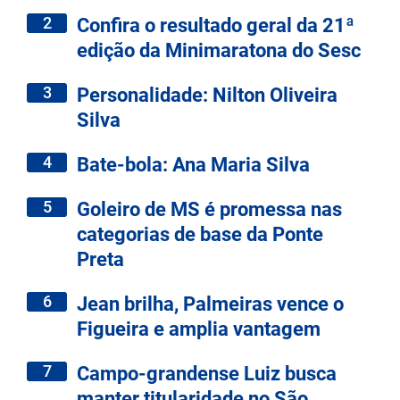
2
Confira o resultado geral da 21ª
edição da Minimaratona do Sesc
3
Personalidade: Nilton Oliveira
Silva
4
Bate-bola: Ana Maria Silva
5
Goleiro de MS é promessa nas
categorias de base da Ponte
Preta
6
Jean brilha, Palmeiras vence o
Figueira e amplia vantagem
7
Campo-grandense Luiz busca
manter titularidade no São