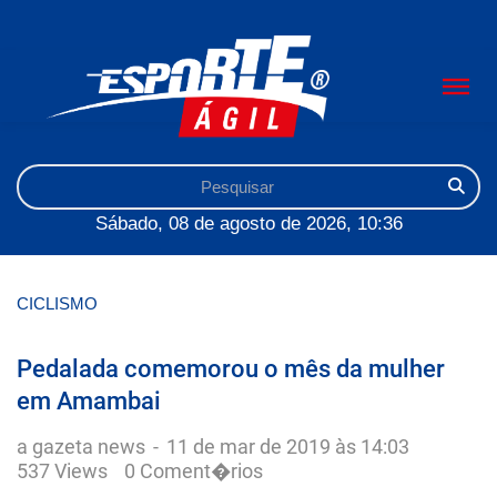
Sábado, 08 de agosto de 2026, 10:36
CICLISMO
Pedalada comemorou o mês da mulher
em Amambai
a gazeta news
-
11 de mar de 2019 às 14:03
537 Views
0 Coment�rios