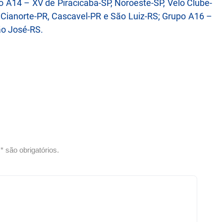
 A14 – XV de Piracicaba-SP, Noroeste-SP, Velo Clube-
Cianorte-PR, Cascavel-PR e São Luiz-RS; Grupo A16 –
ão José-RS.
 são obrigatórios.