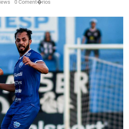
iews
0 Coment�rios