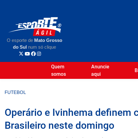
O esporte de
Mato Grosso
do Sul
num só clique
Quem
Anuncie
B
somos
aqui
FUTEBOL
Operário e Ivinhema definem c
Brasileiro neste domingo