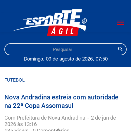
Domingo, 09 de agosto de 2026, 07:50
FUTEBOL
Nova Andradina estreia com autoridade
na 22ª Copa Assomasul
Com Prefeitura de Nova Andradina
-
2 de jun de
2026 às 13:16
135 Views
0 Coment�rios