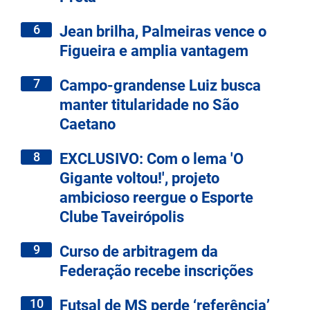
6
Jean brilha, Palmeiras vence o
Figueira e amplia vantagem
7
Campo-grandense Luiz busca
manter titularidade no São
Caetano
8
EXCLUSIVO: Com o lema 'O
Gigante voltou!', projeto
ambicioso reergue o Esporte
Clube Taveirópolis
9
Curso de arbitragem da
Federação recebe inscrições
10
Futsal de MS perde ‘referência’