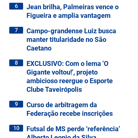
6
Jean brilha, Palmeiras vence o
Figueira e amplia vantagem
7
Campo-grandense Luiz busca
manter titularidade no São
Caetano
8
EXCLUSIVO: Com o lema 'O
Gigante voltou!', projeto
ambicioso reergue o Esporte
Clube Taveirópolis
9
Curso de arbitragem da
Federação recebe inscrições
10
Futsal de MS perde ‘referência’
Alberto Leonio da Silva