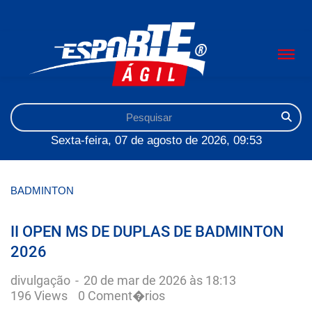
Sexta-feira, 07 de agosto de 2026, 09:53
BADMINTON
II OPEN MS DE DUPLAS DE BADMINTON
2026
divulgação
-
20 de mar de 2026 às 18:13
196 Views
0 Coment�rios