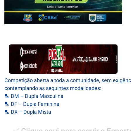
Competição aberta a toda a comunidade, sem exigência
contemplando as seguintes modalidades:
🏸 DM – Dupla Masculina
🏸 DF – Dupla Feminina
🏸 DX – Dupla Mista