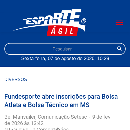
Sexta-feira, 07 de agosto de 2026, 10:29
DIVERSOS
Fundesporte abre inscrições para Bolsa
Atleta e Bolsa Técnico em MS
Bel Manvailer, Comunicação Setesc
-
9 de fev
de 2026 às 13:42
195 Views
0 Coment�rios