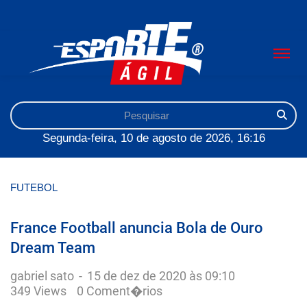
Segunda-feira, 10 de agosto de 2026, 16:16
FUTEBOL
France Football anuncia Bola de Ouro
Dream Team
gabriel sato
-
15 de dez de 2020 às 09:10
349 Views
0 Coment�rios