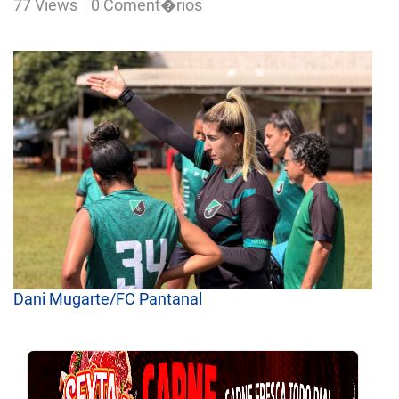
77 Views
0 Coment�rios
Dani Mugarte/FC Pantanal