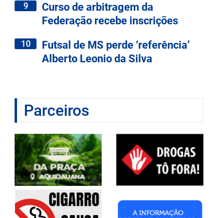
9
Curso de arbitragem da
Federação recebe inscrições
10
Futsal de MS perde ‘referência’
Alberto Leonio da Silva
Parceiros