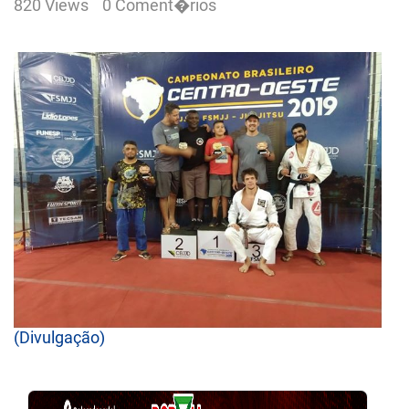
820 Views
0 Coment�rios
(Divulgação)