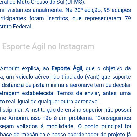
ral de Mato Grosso do Sul (UFMS).
mil visitantes anualmente. Na 20ª edição, 95 equipes
cipantes foram inscritos , que representaram 79
trito Federal.
o Esporte Ágil no Instagram
 Amorim explica, ao
Esporte Ágil
, que o objetivo da
a, um veículo aéreo não tripulado (Vant) que suporte
a distância de pista mínima e aeronave tem de decolar
tragem estabelecida. Temos de enviar, antes, uma
eto real, igual de qualquer outra aeronave”.
ciplinar. A instituição de ensino superior não possui
ane Amorim, isso não é um problema. “Conseguimos
sejam voltados à mobilidade. O ponto principal foi
a base de mecânica e nosso coordenador do projeto já