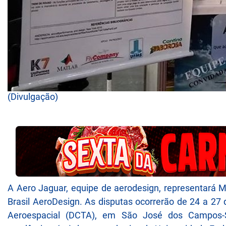
(Divulgação)
A Aero Jaguar, equipe de aerodesign, representará 
Brasil AeroDesign. As disputas ocorrerão de 24 a 27
Aeroespacial (DCTA), em São José dos Campos-S