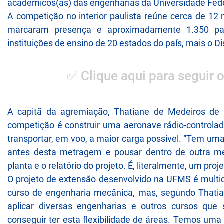
acadêmicos(as) das engenharias da Universidade Fede
A competição no interior paulista reúne cerca de 12 
marcaram presença e aproximadamente 1.350 parti
instituições de ensino de 20 estados do país, mais o Dis
✅ Clique aqui para seguir 
A capitã da agremiação, Thatiane de Medeiros de
competição é construir uma aeronave rádio-controlad
transportar, em voo, a maior carga possível. “Tem um
antes desta metragem e pousar dentro de outra me
planta e o relatório do projeto. É, literalmente, um proj
O projeto de extensão desenvolvido na UFMS é multidis
curso de engenharia mecânica, mas, segundo Thati
aplicar diversas engenharias e outros cursos que 
conseguir ter esta flexibilidade de áreas. Temos um