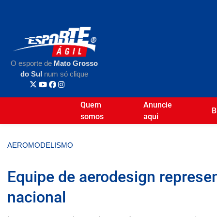
O esporte de
Mato Grosso
do Sul
num só clique
Quem
Anuncie
B
somos
aqui
AEROMODELISMO
Equipe de aerodesign repres
nacional