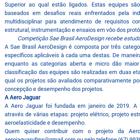
Superior ao qual estão ligados. Estas equipes s
baseados em desafios reais enfrentados pela ind
multidisciplinar para atendimento de requisitos c
estrutural, instrumentação e ensaios em vôo dos protót
Competição Sae Brasil AeroDesign recebe estudan
A Sae Brasil AeroDesign é composta por três categori
específicos aplicáveis à cada uma destas. De maneira 
enquanto as categorias aberta e micro dão maior 
classificação das equipes são realizadas em duas et
qual os projetos são avaliados comparativamente po
concepção e desempenho dos projetos.
A Aero Jaguar
A Aero Jaguar foi fundada em janeiro de 2019. A eq
através de várias etapas: projeto elétrico, projeto est
aeroelasticidade e desempenho.
Quem quiser contribuir com o projeto da Aero
aerojaguarufms@gmail.com ou pelo telefone (67) 993