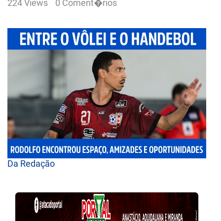
224 Views
0 Coment�rios
Da Redação