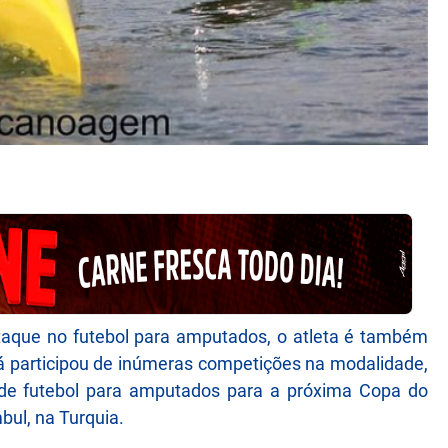
taque no futebol para amputados, o atleta é também
 participou de inúmeras competições na modalidade,
a de futebol para amputados para a próxima Copa do
ul, na Turquia.