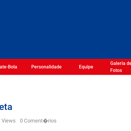
Galeria d
ate-Bola
Personalidade
Equipe
Fotos
eta
 Views
0 Coment�rios