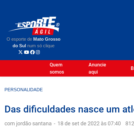
O esporte de
Mato Grosso
do Sul
num só clique
Quem
Anuncie
B
somos
aqui
PERSONALIDADE
Das dificuldades nasce um atl
com jordão santana
-
18 de set de 2022 às 07:40
812