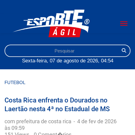
Sexta-feira, 07 de agosto de 2026, 04:54
FUTEBOL
Costa Rica enfrenta o Dourados no
Laertão nesta 4ª no Estadual de MS
com prefeitura de costa rica
-
4 de fev de 2026
às 09:59
151 Views
0 Coment�rios