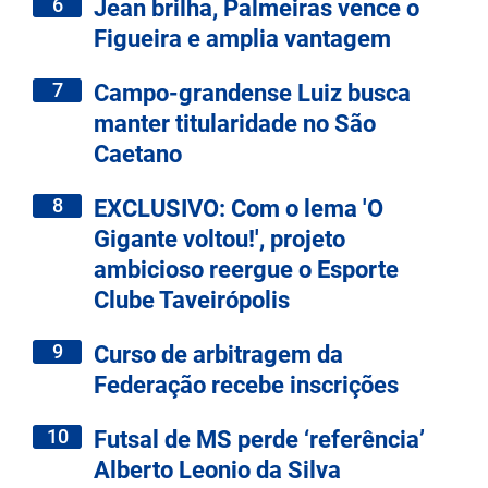
6
Jean brilha, Palmeiras vence o
Figueira e amplia vantagem
7
Campo-grandense Luiz busca
manter titularidade no São
Caetano
8
EXCLUSIVO: Com o lema 'O
Gigante voltou!', projeto
ambicioso reergue o Esporte
Clube Taveirópolis
9
Curso de arbitragem da
Federação recebe inscrições
10
Futsal de MS perde ‘referência’
Alberto Leonio da Silva