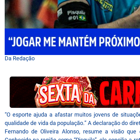
Da Redação
“O esporte ajuda a afastar muitos jovens de situaçõ
qualidade de vida da população.” A declaração do dire
Fernando de Oliveira Alonso, resume a visão que 
Conhecido na região como “Pisquila”, ele concilia a 