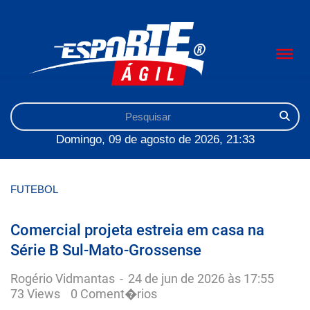
Domingo, 09 de agosto de 2026, 21:33
FUTEBOL
Comercial projeta estreia em casa na
Série B Sul-Mato-Grossense
Rogério Vidmantas
-
24 de jun de 2026 às 17:55
73 Views
0 Coment�rios