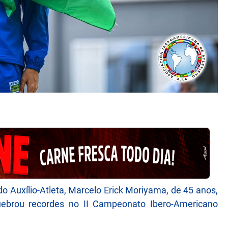
 Auxílio-Atleta, Marcelo Erick Moriyama, de 45 anos,
uebrou recordes no II Campeonato Ibero-Americano