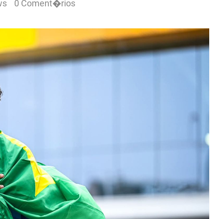
ws
0 Coment�rios