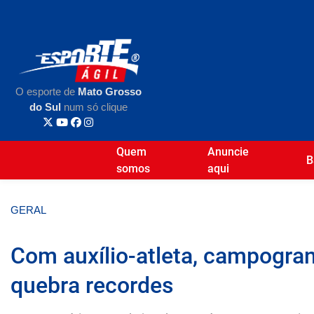
O esporte de
Mato Grosso
do Sul
num só clique
Quem
Anuncie
B
somos
aqui
GERAL
Com auxílio-atleta, campogra
quebra recordes