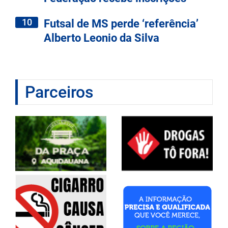
10
Futsal de MS perde ‘referência’
Alberto Leonio da Silva
Parceiros