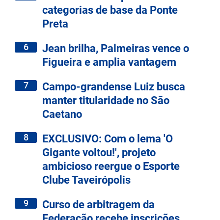
categorias de base da Ponte
Preta
6
Jean brilha, Palmeiras vence o
Figueira e amplia vantagem
7
Campo-grandense Luiz busca
manter titularidade no São
Caetano
8
EXCLUSIVO: Com o lema 'O
Gigante voltou!', projeto
ambicioso reergue o Esporte
Clube Taveirópolis
9
Curso de arbitragem da
Federação recebe inscrições