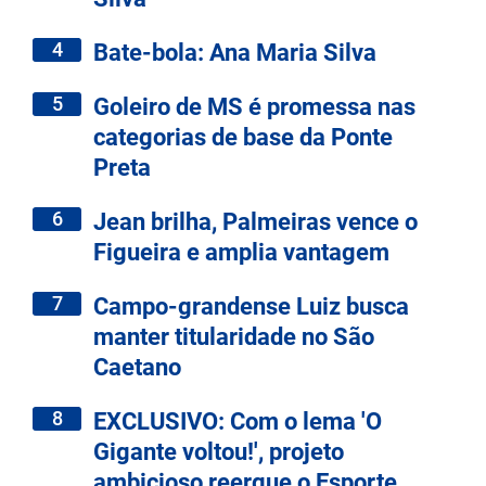
4
Bate-bola: Ana Maria Silva
5
Goleiro de MS é promessa nas
categorias de base da Ponte
Preta
6
Jean brilha, Palmeiras vence o
Figueira e amplia vantagem
7
Campo-grandense Luiz busca
manter titularidade no São
Caetano
8
EXCLUSIVO: Com o lema 'O
Gigante voltou!', projeto
ambicioso reergue o Esporte