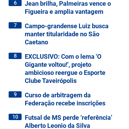
6
Jean brilha, Palmeiras vence o
Figueira e amplia vantagem
7
Campo-grandense Luiz busca
manter titularidade no São
Caetano
8
EXCLUSIVO: Com o lema 'O
Gigante voltou!', projeto
ambicioso reergue o Esporte
Clube Taveirópolis
9
Curso de arbitragem da
Federação recebe inscrições
10
Futsal de MS perde ‘referência’
Alberto Leonio da Silva