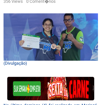
356 Views
0 Coment�rios
(Divulgação)