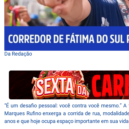
Da Redação
“É um desafio pessoal: você contra você mesmo.” A
Marques Rufino enxerga a corrida de rua, modalidade
anos e que hoje ocupa espaço importante em sua vida 