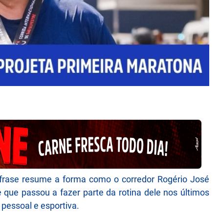
 frase resume a forma como o corredor Rogério José
 que passou a fazer parte da rotina dele nos últimos
pessoal e esportiva.