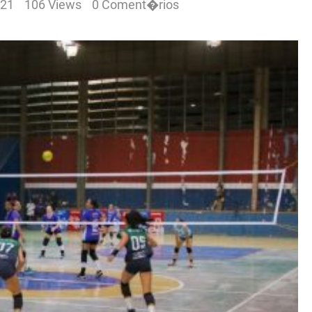
:21
106 Views
0 Coment�rios