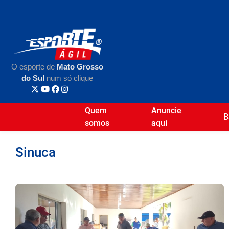
O esporte de
Mato Grosso
do Sul
num só clique
Quem
Anuncie
B
somos
aqui
Sinuca