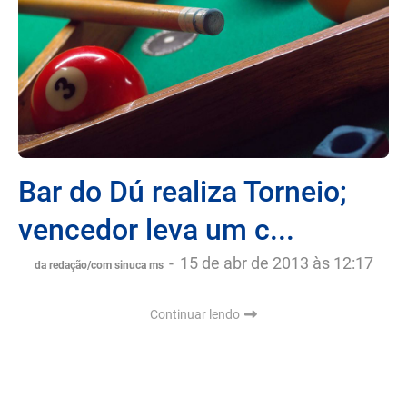
Bar do Dú realiza Torneio;
vencedor leva um c...
-
15 de abr de 2013 às 12:17
da redação/com sinuca ms
Continuar lendo