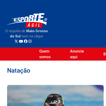
O esporte de
Mato Grosso
do Sul
num só clique
Quem
Anuncie
B
somos
aqui
Natação