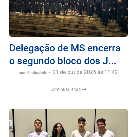
Delegação de MS encerra
o segundo bloco dos J...
-
21 de out de 2025 às 11:42
com fundesporte
Continuar lendo