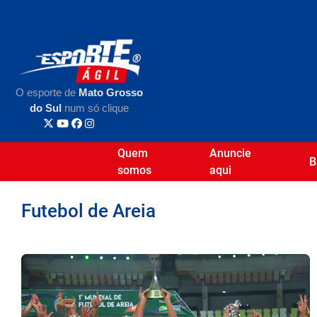
O esporte de
Mato Grosso
do Sul
num só clique
Quem
Anuncie
B
somos
aqui
Futebol de Areia